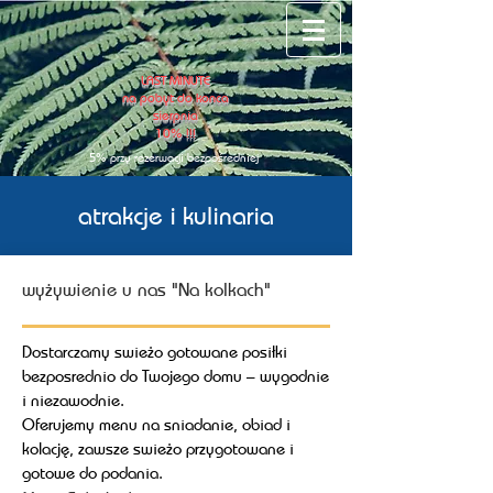
LAST MINUTE
na pobyt do konca
sierpnia
10% !!!
5% przy rezerwacji bezpo
ś
redniej
atrakcje i kulinaria
wyżywienie u nas "Na kolkach"
Dostarczamy swieżo gotowane posiłki
bezposrednio do Twojego domu – wygodnie
i niezawodnie.
Oferujemy menu na sniadanie, obiad i
kolację, zawsze swieżo przygotowane i
gotowe do podania.