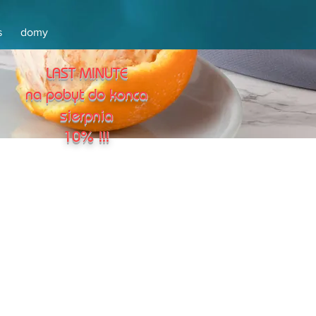
s
domy
LAST MINUTE
na pobyt do konca
sierpnia
10% !!!
% przy rezerwacji bezpo
ś
redniej