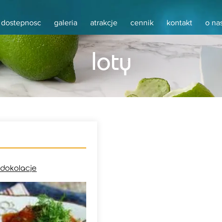
dostepnosc
galeria
atrakcje
cennik
kontakt
o na
loty
5
adokolacje