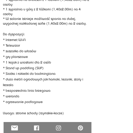
osoby
* 1 sypialnia u góry z 2 łóżkami (1,40x2.00m) na 4
osoby
* W salonie istnieje możliwość spania na dużej,
wygodnej rozkładanej sofie (1,40x2.00m) na 2 osoby.
Do dyspozycji:
* Internet Wi-Fi
* Telewizor
* suszarka do włosów
* gry planszowe
* 1 kajak z wiosłami dla 2 osób
* Stand up paddling (SUP)
* Siatka i rakietki do badmingtona
* duzo mebli ogrodowych jak hamaki, lezanki, stoly i
krzesla
* bezposrednia linia brzegowa
* weranda
* ogrzewanie podlogowe
Uwaga: strome schody (rzymskie-kacze)