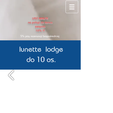
LAST MINUTE
na pobyt do konca
sierpnia
10% !!!
5% przy rezerwacji bezpo
ś
redniej
lunette lodge
do 10 os.