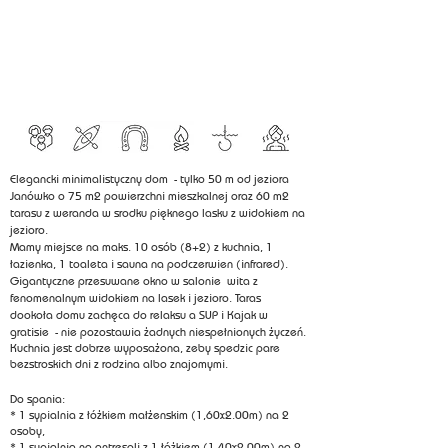
Elegancki minimalistyczny dom - tylko 50 m od jeziora
Janówko o 75 m2 powierzchni mieszkalnej oraz 60 m2
tarasu z weranda w srodku pięknego lasku z widokiem na
jezioro.
Mamy miejsce na maks. 10 osób (8+2) z kuchnia, 1
łazienka, 1 toaleta i sauna na podczerwien (infrared).
Gigantyczne przesuwane okno w salonie wita z
fenomenalnym widokiem na lasek i jezioro. Taras
dookoła domu zachęca do relaksu a SUP i Kajak w
gratisie - nie pozostawia żadnych niespełnionych życzeń.
Kuchnia jest dobrze wyposażona, zeby spedzic pare
bezstroskich dni z rodzina albo znajomymi.
Do spania:
* 1 sypialnia z łóżkiem małżenskim (1,60x2.00m) na 2
osoby,
* 1 sypialnia na antresoli z 1 łóżkiem (1,40x2.00m) na 2