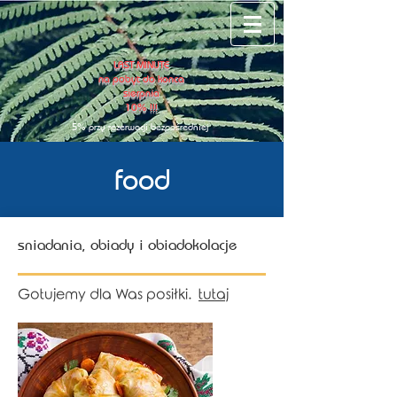
LAST MINUTE
na pobyt do konca
sierpnia
10% !!!
5% przy rezerwacji bezpo
ś
redniej
food
sniadania, obiady i obiadokolacje
Gotujemy dla Was
posiłki.
tutaj